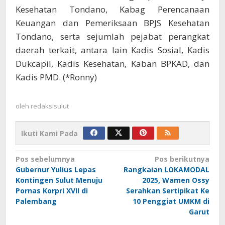
Kesehatan Tondano, Kabag Perencanaan
Keuangan dan Pemeriksaan BPJS Kesehatan
Tondano, serta sejumlah pejabat perangkat
daerah terkait, antara lain Kadis Sosial, Kadis
Dukcapil, Kadis Kesehatan, Kaban BPKAD, dan
Kadis PMD. (*Ronny)
oleh
redaksisulut
Ikuti Kami Pada
Navigasi
Pos sebelumnya
Pos berikutnya
Gubernur Yulius Lepas
Rangkaian LOKAMODAL
pos
Kontingen Sulut Menuju
2025, Wamen Ossy
Pornas Korpri XVII di
Serahkan Sertipikat Ke
Palembang
10 Penggiat UMKM di
Garut