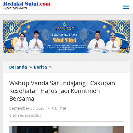
Lewati
ke
konten
Beranda
»
Berita
»
Wabup
Vanda
Sarundajang
Wabup Vanda Sarundajang : Cakupan
:
Kesehatan Harus Jadi Komitmen
Cakupan
Bersama
Kesehatan
Harus
September 30, 2025
oleh
-
0 Dilihat
Jadi
redaksisulut
oleh
redaksisulut
Komitmen
Bersama