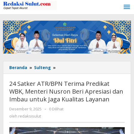
Lewati
ke
konten
Beranda
»
Sulteng
»
24
Satker
ATR/BPN
24 Satker ATR/BPN Terima Predikat
Terima
WBK, Menteri Nusron Beri Apresiasi dan
Predikat
Imbau untuk Jaga Kualitas Layanan
WBK,
Menteri
Desember 9, 2025
oleh
-
0 Dilihat
Nusron
redaksisulut
oleh
redaksisulut
Beri
Apresiasi
dan