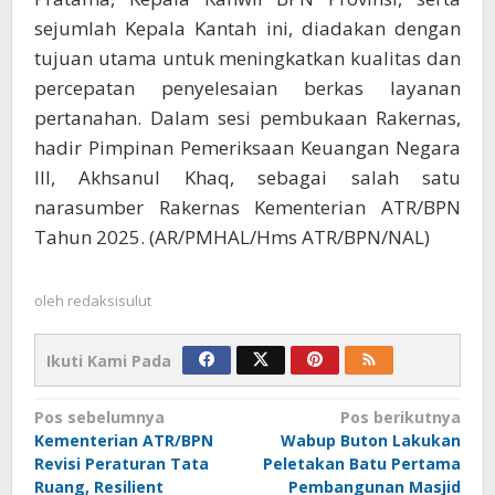
sejumlah Kepala Kantah ini, diadakan dengan
tujuan utama untuk meningkatkan kualitas dan
percepatan penyelesaian berkas layanan
pertanahan. Dalam sesi pembukaan Rakernas,
hadir Pimpinan Pemeriksaan Keuangan Negara
III, Akhsanul Khaq, sebagai salah satu
narasumber Rakernas Kementerian ATR/BPN
Tahun 2025. (AR/PMHAL/Hms ATR/BPN/NAL)
oleh
redaksisulut
Ikuti Kami Pada
Navigasi
Pos sebelumnya
Pos berikutnya
Kementerian ATR/BPN
Wabup Buton Lakukan
pos
Revisi Peraturan Tata
Peletakan Batu Pertama
Ruang, Resilient
Pembangunan Masjid