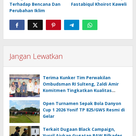
Terhadap Bencana Dan
Fastabiqul Khoirot Kaweli
Perubahan Iklim
Jangan Lewatkan
Terima Kunker Tim Perwakilan
Ombudsman RI Sulteng, Zaldi Amir
Komitmen Tingkatkan Kualitas
Pelayanan Publik Akuntabel Bebas
Mal Administrasi
Open Turnamen Sepak Bola Danyon
Cup 1 2026 Yonif TP 825/GWS Resmi di
Gelar
Terkait Dugaan Black Campaign,
Yusril Ajukan Gugatan PAW Pilkades