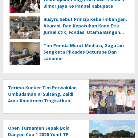
Bimor Jaya Ke Panpel Kabupate
Busyro Sebut Prinsip Keberimbangan,
Akurasi, Dan Kepatuhan Kode Etik
Jurnalistik, Fondasi Utama Bangun
Kepercayaan Publik Terhadap Media
Tim Pemda Morut Mediasi, Gugatan
Sengketa Pilkades Baturube Dan
Lanumor
Terima Kunker Tim Perwakilan
Ombudsman RI Sulteng, Zaldi
Amir Komitmen Tingkatkan
Kualitas Pelayanan Publik
Akuntabel Bebas Mal
Administrasi
Open Turnamen Sepak Bola
Danyon Cup 1 2026 Yonif TP