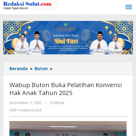
Lewati
ke
konten
Beranda
»
Buton
»
Wabup
Buton
Buka
Wabup Buton Buka Pelatihan Konvensi
Pelatihan
Hak Anak Tahun 2025
Konvensi
Hak
Desember 1, 2025
oleh
-
0 Dilihat
Anak
redaksisulut
oleh
redaksisulut
Tahun
2025