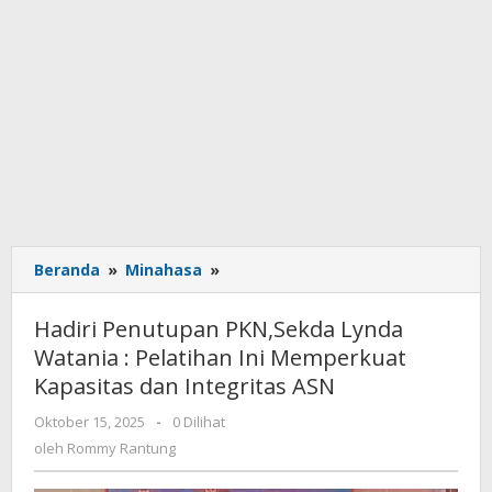
Beranda
»
Minahasa
»
Hadiri
Penutupan
PKN,Sekda
Hadiri Penutupan PKN,Sekda Lynda
Lynda
Watania : Pelatihan Ini Memperkuat
Watania
Kapasitas dan Integritas ASN
:
Pelatihan
Oktober 15, 2025
oleh
-
0 Dilihat
Ini
Rommy
oleh
Rommy Rantung
Memperkuat
Rantung
Kapasitas