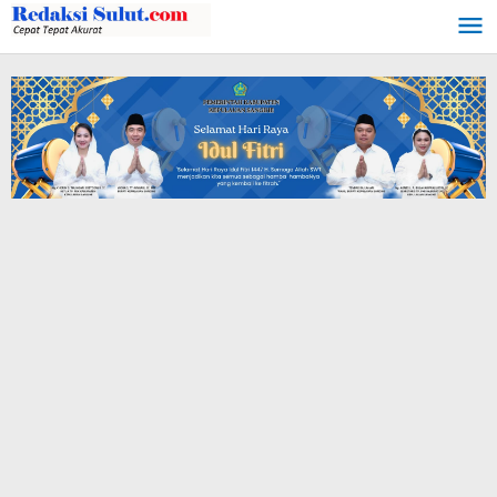
Lewati
ke
konten