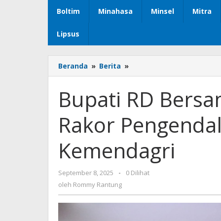
Boltim
Minahasa
Minsel
Mitra
Lipsus
Beranda
»
Berita
»
Bupati
RD
Bersama
Bupati RD Bersa
Wabup
Vasung
Rakor Pengendal
Ikut
Rakor
Pengendalian
Kemendagri
Inflasi
Bersama
Kemendagri
September 8, 2025
oleh
-
0 Dilihat
Rommy
oleh
Rommy Rantung
Rantung