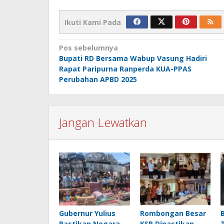
Ikuti Kami Pada
Navigasi
Pos sebelumnya
Bupati RD Bersama Wabup Vasung Hadiri
pos
Rapat Paripurna Ranperda KUA-PPAS
Perubahan APBD 2025
Jangan Lewatkan
Gubernur Yulius
Rombongan Besar
Pastikan Negara
KSP Dipastikan