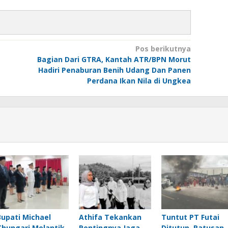
Pos berikutnya
Bagian Dari GTRA, Kantah ATR/BPN Morut
Hadiri Penaburan Benih Udang Dan Panen
Perdana Ikan Nila di Ungkea
Bupati Michael
Athifa Tekankan
Tuntut PT Futai
Thungari Melantik
Pentingnya Jaga
Ditutup, Ratusan