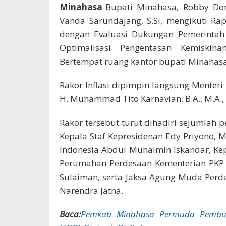
Minahasa
-Bupati Minahasa, Robby Do
Vanda Sarundajang, S.Si, mengikuti Rap
dengan Evaluasi Dukungan Pemerintah
Optimalisasi Pengentasan Kemiskin
Bertempat ruang kantor bupati Minahasa,
Rakor Inflasi dipimpin langsung Menteri D
H. Muhammad Tito Karnavian, B.A., M.A.,
Rakor tersebut turut dihadiri sejumlah pe
Kepala Staf Kepresidenan Edy Priyono,
Indonesia Abdul Muhaimin Iskandar, Kep
Perumahan Perdesaan Kementerian PKP D
Sulaiman, serta Jaksa Agung Muda Perda
Narendra Jatna.
Baca:
Pemkab Minahasa Permuda Pembu