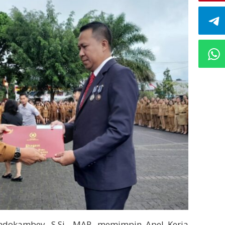
ndokambey, S.Si., MAP, memimpin Apel Kerja