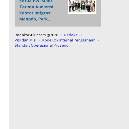
Ketua PWI Sulut
Terima Audiensi
Kantor Imigrasi
Manado, Perk…
RedaksiSulut.com @2026
Redaksi
Visi dan Misi
Kode Etik Internal Perusahaan
Standart Operasional Prosedur