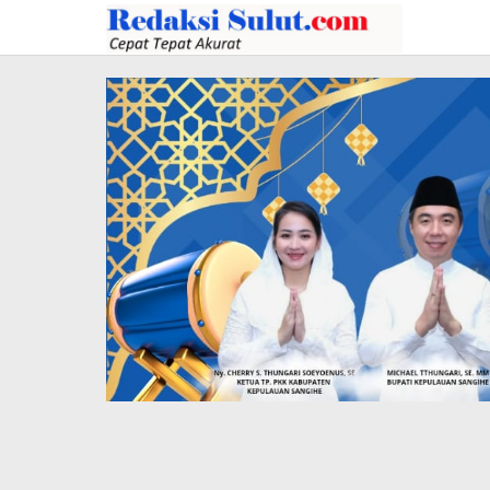
Lewati
ke
konten