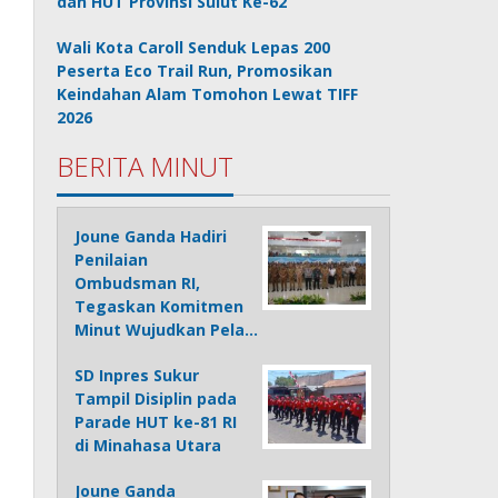
dan HUT Provinsi Sulut Ke-62
Wali Kota Caroll Senduk Lepas 200
Peserta Eco Trail Run, Promosikan
Keindahan Alam Tomohon Lewat TIFF
2026
BERITA MINUT
Joune Ganda Hadiri
Penilaian
Ombudsman RI,
Tegaskan Komitmen
Minut Wujudkan Pela…
SD Inpres Sukur
Tampil Disiplin pada
Parade HUT ke-81 RI
di Minahasa Utara
Joune Ganda