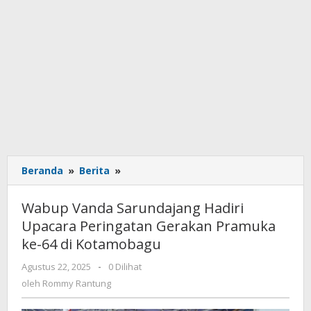
Beranda
»
Berita
»
Wabup
Vanda
Sarundajang
Wabup Vanda Sarundajang Hadiri
Hadiri
Upacara Peringatan Gerakan Pramuka
Upacara
ke-64 di Kotamobagu
Peringatan
Gerakan
Agustus 22, 2025
oleh
-
0 Dilihat
Pramuka
Rommy
oleh
Rommy Rantung
ke-
Rantung
64