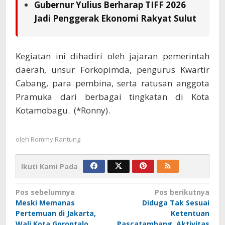
Gubernur Yulius Berharap TIFF 2026
Jadi Penggerak Ekonomi Rakyat Sulut
Kegiatan ini dihadiri oleh jajaran pemerintah
daerah, unsur Forkopimda, pengurus Kwartir
Cabang, para pembina, serta ratusan anggota
Pramuka dari berbagai tingkatan di Kota
Kotamobagu. (*Ronny).
oleh
Rommy Rantung
Ikuti Kami Pada
Navigasi
Pos sebelumnya
Pos berikutnya
Meski Memanas
Diduga Tak Sesuai
pos
Pertemuan di Jakarta,
Ketentuan
Wali Kota Gorontalo
Pascatambang, Aktivitas