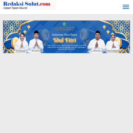
Lewati
ke
konten