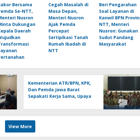
Rakor Bersama
Cegah Masalah di
Beri Pengarahan
Pemda Se-NTT,
Masa Depan,
Soal Layanan di
Menteri Nusron
Menteri Nusron
Kanwil BPN Provin
Minta Dukungan
Ajak Pemda
NTT, Menteri
Kepala Daerah
Percepat
Nusron: Gunakan
Wujudkan
Sertipikasi Tanah
Sudut Pandang
Transformasi
Rumah Ibadah di
Masyarakat
Layanan
NTT
Pertanahan
Kementerian ATR/BPN, KPK,
Dan Pemda Jawa Barat
Sepakati Kerja Sama, Upaya
Pencegahan Korupsi Serta
Penguatan Ekonomi Daerah
View More