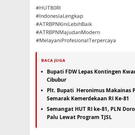
#HUT80RI
#IndonesiaLengkap
#ATRBPNKiniLebihBaik
#ATRBPNMajudanModern
#MelayaniProfesionalTerpercaya
BACA JUGA
Bupati FDW Lepas Kontingen Kwarc
Cibubur
Plt. Bupati Heronimus Makainas 
Semarak Kemerdekaan RI Ke-81
Semangat HUT RI ke-81, PLN Doron
Palu Lewat Program TJSL