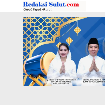
Lewati
ke
konten