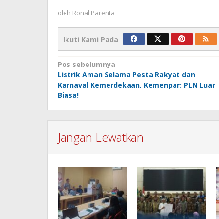
oleh
Ronal Parenta
Ikuti Kami Pada
Navigasi
Pos sebelumnya
Listrik Aman Selama Pesta Rakyat dan
pos
Karnaval Kemerdekaan, Kemenpar: PLN Luar
Biasa!
Jangan Lewatkan