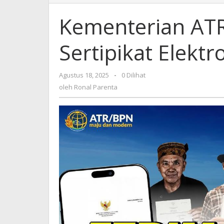
ATR/BPN
Capai
Kementerian ATR
5.533.960
Sertipikat
Sertipikat Elektr
Elektronik
Agustus 18, 2025
oleh
-
0 Dilihat
Ronal
oleh
Ronal Parenta
Parenta