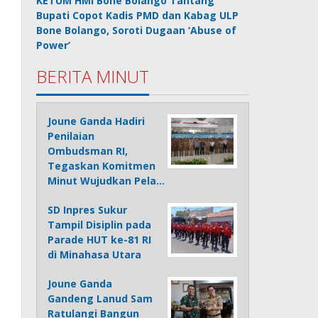
KETUM HMI Bone Bolango Tantang
Bupati Copot Kadis PMD dan Kabag ULP
Bone Bolango, Soroti Dugaan ‘Abuse of
Power’
BERITA MINUT
Joune Ganda Hadiri
Penilaian
Ombudsman RI,
Tegaskan Komitmen
Minut Wujudkan Pela…
SD Inpres Sukur
Tampil Disiplin pada
Parade HUT ke-81 RI
di Minahasa Utara
Joune Ganda
Gandeng Lanud Sam
Ratulangi Bangun