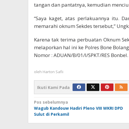
tangan dan pantatnya, kemudian menciu
“Saya kaget, atas perlakuannya itu. D
memarahi oknum Sekdes tersebut,” Ungk
Karena tak terima perbuatan Oknum Se
melaporkan hal ini ke Polres Bone Bolan
Nomor : ADUAN/B/01/I/SPKT/RES Bonbel.
oleh
Harton Safii
Ikuti Kami Pada
Navigasi
Pos sebelumnya
Wagub Kandouw Hadiri Pleno VIII WKRI DPD
pos
Sulut di Perkamil