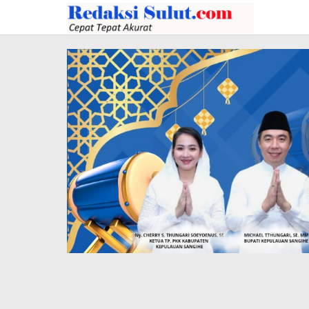
Lewati
ke
konten