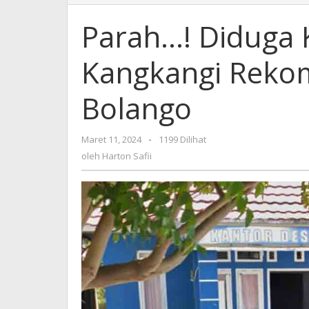
Diduga
Kades
Parah…! Diduga 
Tanah
Putih
Kangkangi Reko
Kangkangi
Rekomendasi
DPRD
Bolango
Bone
Bolango
Maret 11, 2024
oleh
-
1199 Dilihat
Harton
oleh
Harton Safii
Safii