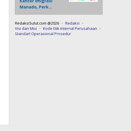
Kantor Imigrasi
Manado, Perk…
RedaksiSulut.com @2026
Redaksi
Visi dan Misi
Kode Etik Internal Perusahaan
Standart Operasional Prosedur