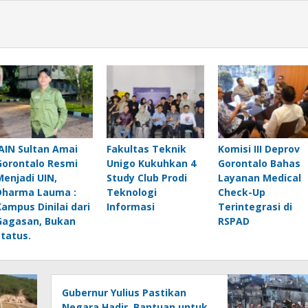
IAIN Sultan Amai
Fakultas Teknik
Komisi III Deprov
Gorontalo Resmi
Unigo Kukuhkan 4
Gorontalo Bahas
Menjadi UIN,
Study Club Prodi
Layanan Medical
Dharma Lauma :
Teknologi
Check-Up
Kampus Dinilai dari
Informasi
Terintegrasi di
Gagasan, Bukan
RSPAD
Status.
Gubernur Yulius Pastikan
Negara Hadir, Bantuan untuk