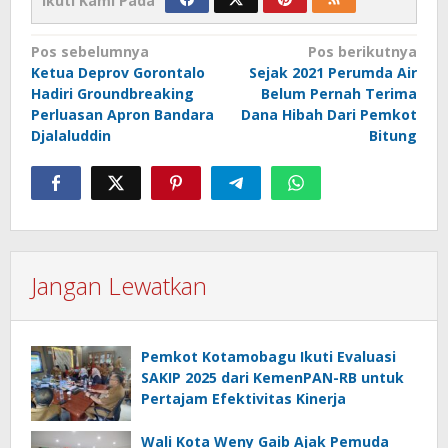
Ikuti Kami Pada
Navigasi
Pos sebelumnya
Pos berikutnya
Ketua Deprov Gorontalo
Sejak 2021 Perumda Air
pos
Hadiri Groundbreaking
Belum Pernah Terima
Perluasan Apron Bandara
Dana Hibah Dari Pemkot
Djalaluddin
Bitung
Jangan Lewatkan
Pemkot Kotamobagu Ikuti Evaluasi
SAKIP 2025 dari KemenPAN-RB untuk
Pertajam Efektivitas Kinerja
Wali Kota Weny Gaib Ajak Pemuda