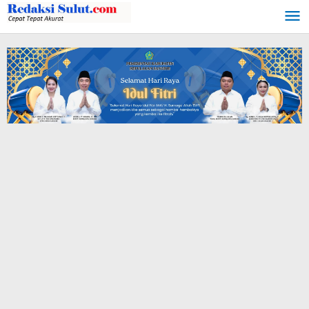
Lewati
ke
konten