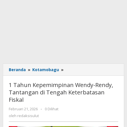
Beranda
»
Kotamobagu
»
1
Tahun
Kepemimpinan
1 Tahun Kepemimpinan Wendy-Rendy,
Wendy-
Tantangan di Tengah Keterbatasan
Rendy,
Fiskal
Tantangan
di
Februari 21, 2026
oleh
-
0 Dilihat
Tengah
redaksisulut
oleh
redaksisulut
Keterbatasan
Fiskal