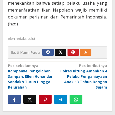
menekankan bahwa setiap pelaku usaha yang
memanfaatkan ikan Napoleon wajib memiliki
dokumen perizinan dari Pemerintah Indonesia.
(hzq)
oleh
redaksisulut
Ikuti Kami Pada
Navigasi
Pos sebelumnya
Pos berikutnya
Kampanye Pengolahan
Polres Bitung Amankan 4
pos
Sampah, Ellen Honandar
Pelaku Penganiayaan
Sondakh Turun Hingga
Anak 13 Tahun Dengan
Kelurahan
Sajam