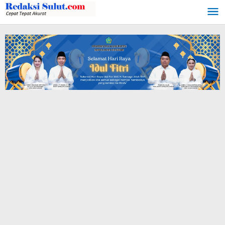
Lewati
ke
konten