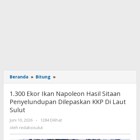
Beranda
»
Bitung
»
1.300
Ekor
Ikan
1.300 Ekor Ikan Napoleon Hasil Sitaan
Napoleon
Penyelundupan Dilepaskan KKP Di Laut
Hasil
Sulut
Sitaan
Penyelundupan
Juni 10, 2026
oleh
-
1284 Dilihat
Dilepaskan
redaksisulut
oleh
redaksisulut
KKP
Di