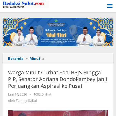
Lewati
ke
konten
Beranda
»
Minut
»
Warga
Minut
Curhat
Warga Minut Curhat Soal BPJS Hingga
Soal
PIP, Senator Adriana Dondokambey Janji
BPJS
Perjuangkan Aspirasi ke Pusat
Hingga
PIP,
Juni 14, 2026
oleh
-
1082 Dilihat
Senator
Tammy
oleh
Tammy Sakul
Adriana
Sakul
Dondokambey
Janji