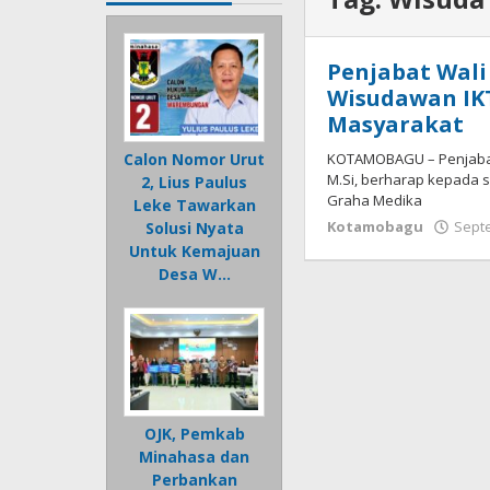
Penjabat Wal
Wisudawan IK
Masyarakat
KOTAMOBAGU – Penjabat (
Calon Nomor Urut
M.Si, berharap kepada s
2, Lius Paulus
Graha Medika
Leke Tawarkan
Kotamobagu
Sept
Solusi Nyata
Untuk Kemajuan
Desa W…
OJK, Pemkab
Minahasa dan
Perbankan