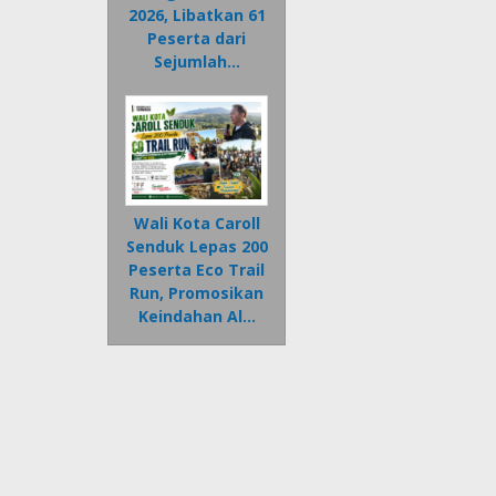
2026, Libatkan 61
Peserta dari
Sejumlah…
Wali Kota Caroll
Senduk Lepas 200
Peserta Eco Trail
Run, Promosikan
Keindahan Al…