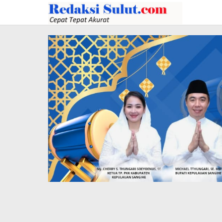
Lewati
ke
konten