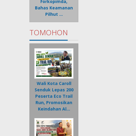
Forkopimda,
Bahas Keamanan
Pilhut …
TOMOHON
Wali Kota Caroll
Senduk Lepas 200
Peserta Eco Trail
Run, Promosikan
Keindahan Al…