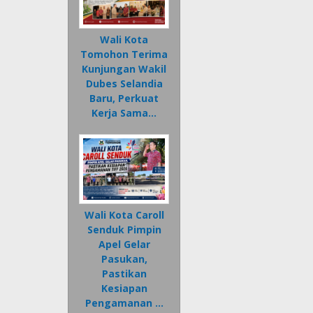
Wali Kota
Tomohon Terima
Kunjungan Wakil
Dubes Selandia
Baru, Perkuat
Kerja Sama…
Wali Kota Caroll
Senduk Pimpin
Apel Gelar
Pasukan,
Pastikan
Kesiapan
Pengamanan …