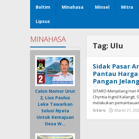
Boltim
Minahasa
Minsel
Mitra
Lipsus
MINAHASA
Tag:
Ulu
Sidak Pasar A
Pantau Harga
Pangan Jelang 
SITARO-Menjelang Hari Ra
Calon Nomor Urut
Chyntia Ingrid Kalangit
2, Lius Paulus
melakukan pemantaua
Leke Tawarkan
Sitaro
Maret 21, 20
Solusi Nyata
Untuk Kemajuan
Desa W…