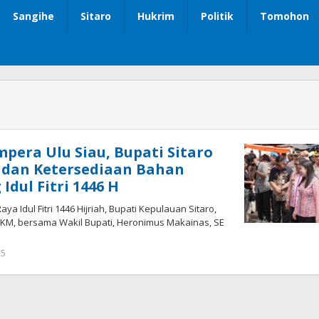
Sangihe
Sitaro
Hukrim
Politik
Tomohon
mpera Ulu Siau, Bupati Sitaro
 dan Ketersediaan Bahan
Idul Fitri 1446 H
ya Idul Fitri 1446 Hijriah, Bupati Kepulauan Sitaro,
, SKM, bersama Wakil Bupati, Heronimus Makainas, SE
n
25
oleh
Iskelson
Gahagho