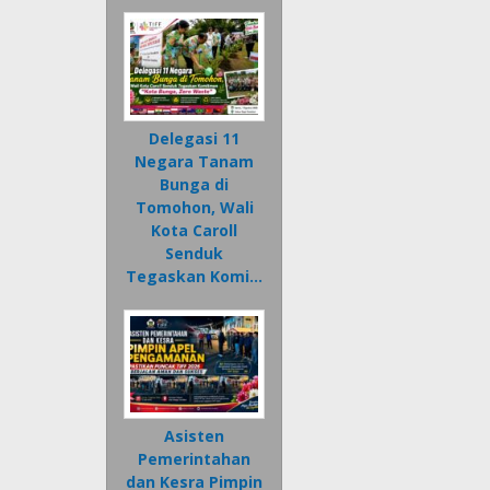
Delegasi 11
Negara Tanam
Bunga di
Tomohon, Wali
Kota Caroll
Senduk
Tegaskan Komi…
Asisten
Pemerintahan
dan Kesra Pimpin