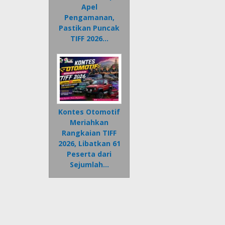
Apel
Pengamanan,
Pastikan Puncak
TIFF 2026…
Kontes Otomotif
Meriahkan
Rangkaian TIFF
2026, Libatkan 61
Peserta dari
Sejumlah…