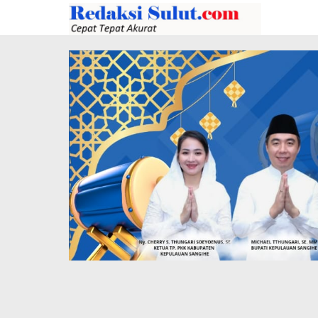
Lewati
ke
konten