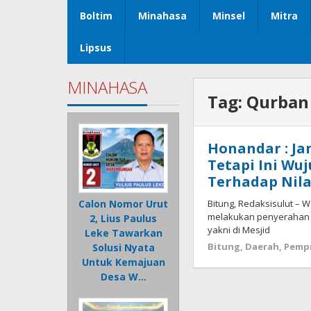
Boltim
Minahasa
Minsel
Mitra
Lipsus
MINAHASA
Tag:
Qurban
Honandar : Ja
Tetapi Ini Wu
Terhadap Nila
Bitung, Redaksisulut – W
Calon Nomor Urut
melakukan penyerahan 
2, Lius Paulus
yakni di Mesjid
Leke Tawarkan
Bitung
,
Daerah
,
Pempr
Solusi Nyata
Untuk Kemajuan
Desa W…