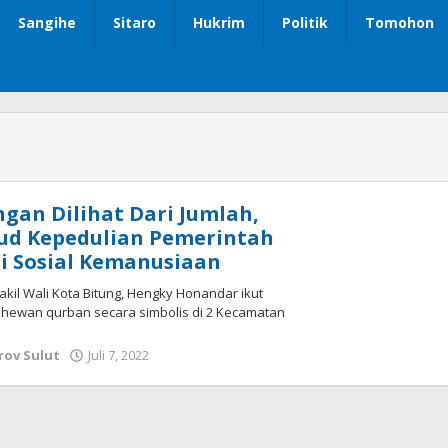
Sangihe
Sitaro
Hukrim
Politik
Tomohon
ngan Dilihat Dari Jumlah,
jud Kepedulian Pemerintah
i Sosial Kemanusiaan
akil Wali Kota Bitung, Hengky Honandar ikut
hewan qurban secara simbolis di 2 Kecamatan
ov Sulut
Juli 7, 2022
oleh
Wesly
Tamasiro