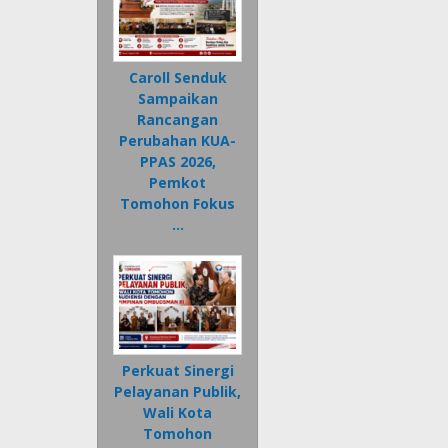
Caroll Senduk
Sampaikan
Rancangan
Perubahan KUA-
PPAS 2026,
Pemkot
Tomohon Fokus
…
Perkuat Sinergi
Pelayanan Publik,
Wali Kota
Tomohon