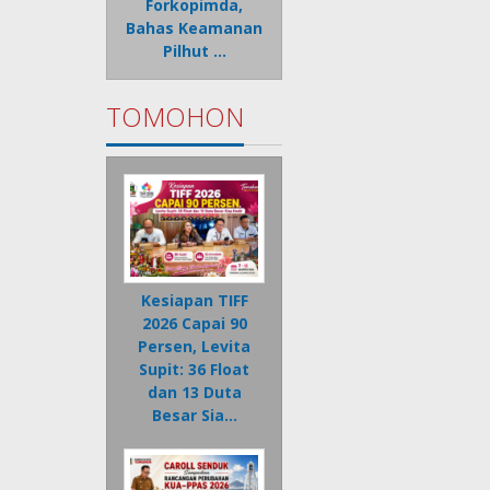
Forkopimda,
Bahas Keamanan
Pilhut …
TOMOHON
Kesiapan TIFF
2026 Capai 90
Persen, Levita
Supit: 36 Float
dan 13 Duta
Besar Sia…