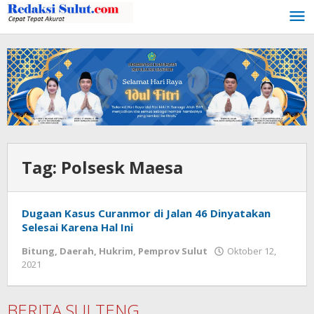
Lewati
ke
konten
Tag:
Polsesk Maesa
Dugaan Kasus Curanmor di Jalan 46 Dinyatakan
Selesai Karena Hal Ini
Bitung
,
Daerah
,
Hukrim
,
Pemprov Sulut
Oktober 12,
2021
oleh
Wesly
Tamasiro
BERITA SULTENG