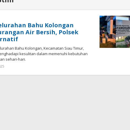
elurahan Bahu Kolongan
rangan Air Bersih, Polsek
ernatif
lurahan Bahu Kolongan, Kecamatan Siau Timur,
 menghadapi kesulitan dalam memenuhi kebutuhan
an sehari-hari.
025
oleh
Iskelson
Gahagho