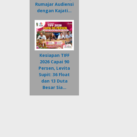
Rumajar Audiensi
dengan Kajati…
Kesiapan TIFF
2026 Capai 90
Persen, Levita
Supit: 36 Float
dan 13 Duta
Besar Sia…