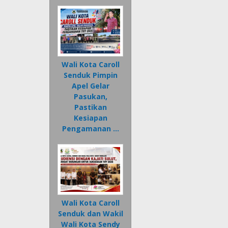
Wali Kota Caroll
Senduk Pimpin
Apel Gelar
Pasukan,
Pastikan
Kesiapan
Pengamanan …
Wali Kota Caroll
Senduk dan Wakil
Wali Kota Sendy