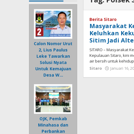
Berita Sitaro
Masyarakat K
Keluhkan Keku
Sitim Jadi Alt
Calon Nomor Urut
SITARO – Masyarakat Ke
2, Lius Paulus
Kepulauan Sitaro, kini
Leke Tawarkan
air bersih untuk kehidup
Solusi Nyata
Sitaro
Januari 16, 2
Untuk Kemajuan
Desa W…
OJK, Pemkab
Minahasa dan
Perbankan