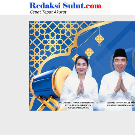
Lewati
ke
konten