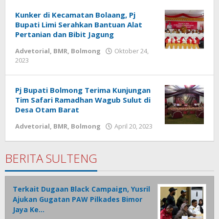
Rotu
Kunker di Kecamatan Bolaang, Pj
Bupati Limi Serahkan Bantuan Alat
Pertanian dan Bibit Jagung
Advetorial
,
BMR
,
Bolmong
Oktober 24,
2023
oleh
Wandy
Rotu
Pj Bupati Bolmong Terima Kunjungan
Tim Safari Ramadhan Wagub Sulut di
Desa Otam Barat
Advetorial
,
BMR
,
Bolmong
April 20, 2023
oleh
Wandy
Rotu
BERITA SULTENG
Terkait Dugaan Black Campaign, Yusril
Ajukan Gugatan PAW Pilkades Bimor
Jaya Ke…