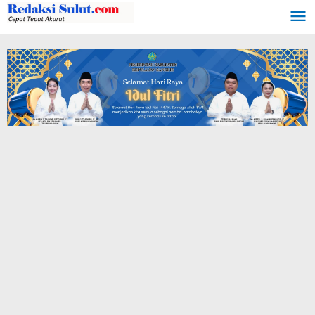
Lewati
ke
konten