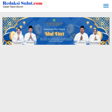
Lewati
ke
konten