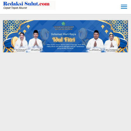
Lewati
ke
konten