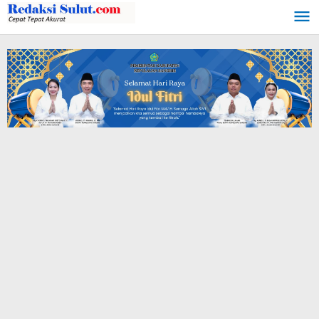
Lewati
ke
konten