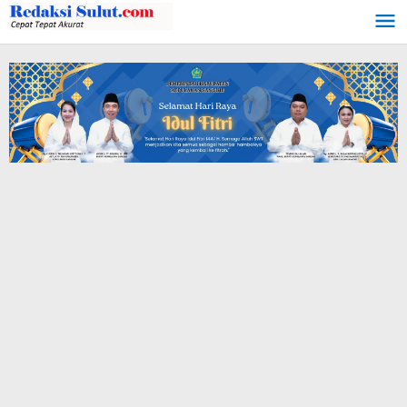
Lewati
ke
konten