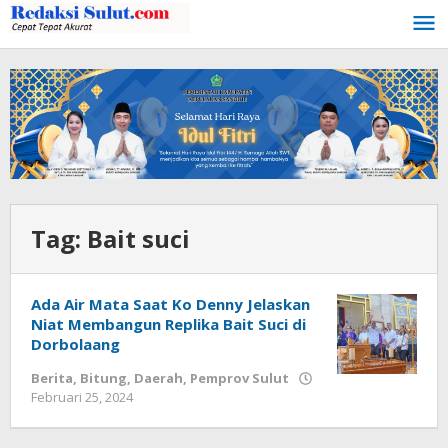
Lewati
ke
konten
Tag:
Bait suci
Ada Air Mata Saat Ko Denny Jelaskan
Niat Membangun Replika Bait Suci di
Dorbolaang
Berita
,
Bitung
,
Daerah
,
Pemprov Sulut
Februari 25, 2024
oleh
Wesly
Tamasiro