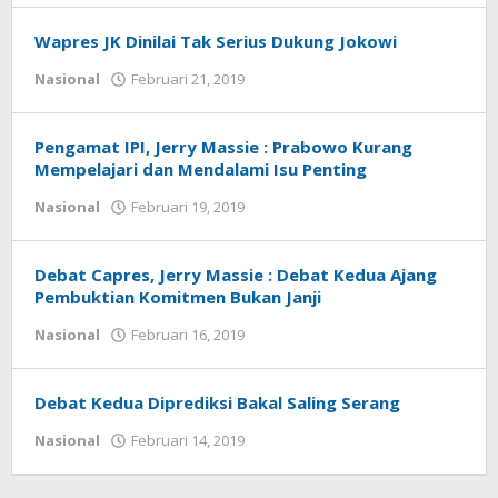
Mamoto
Wapres JK Dinilai Tak Serius Dukung Jokowi
Nasional
Februari 21, 2019
oleh
redaksi
sulut
Pengamat IPI, Jerry Massie : Prabowo Kurang
Mempelajari dan Mendalami Isu Penting
Nasional
Februari 19, 2019
oleh
redaksi
sulut
Debat Capres, Jerry Massie : Debat Kedua Ajang
Pembuktian Komitmen Bukan Janji
Nasional
Februari 16, 2019
oleh
redaksi
sulut
Debat Kedua Diprediksi Bakal Saling Serang
Nasional
Februari 14, 2019
oleh
redaksi
sulut