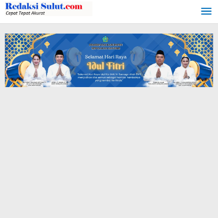
Lewati
ke
konten