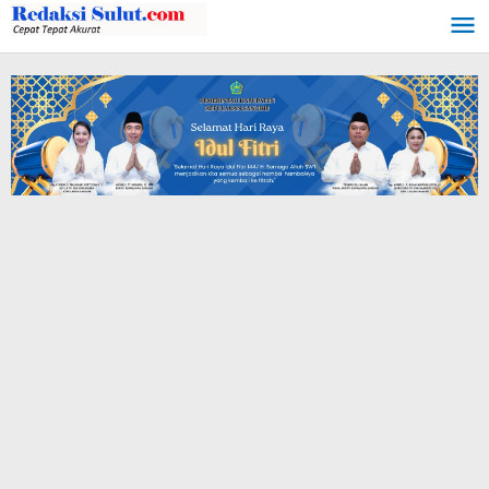
Lewati
ke
konten