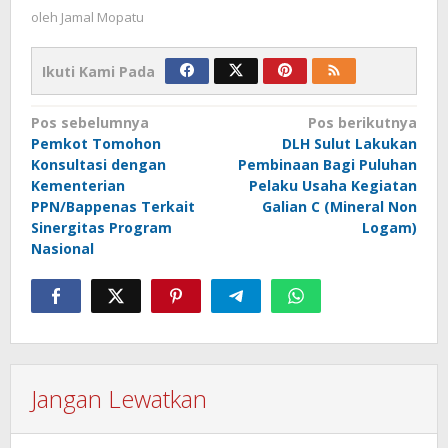
oleh
Jamal Mopatu
Ikuti Kami Pada
Navigasi
Pos sebelumnya
Pos berikutnya
Pemkot Tomohon
DLH Sulut Lakukan
pos
Konsultasi dengan
Pembinaan Bagi Puluhan
Kementerian
Pelaku Usaha Kegiatan
PPN/Bappenas Terkait
Galian C (Mineral Non
Sinergitas Program
Logam)
Nasional
Jangan Lewatkan