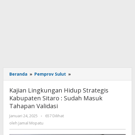
Beranda
»
Pemprov Sulut
»
Kajian
Lingkungan
Hidup
Kajian Lingkungan Hidup Strategis
Strategis
Kabupaten Sitaro : Sudah Masuk
Kabupaten
Tahapan Validasi
Sitaro
:
Januari 24, 2025
oleh
-
657 Dilihat
Sudah
Jamal
oleh
Jamal Mopatu
Masuk
Mopatu
Tahapan