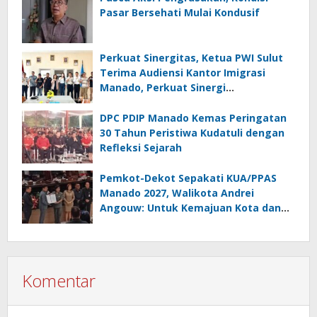
Pasar Bersehati Mulai Kondusif
Perkuat Sinergitas, Ketua PWI Sulut
Terima Audiensi Kantor Imigrasi
Manado, Perkuat Sinergi
Penyebarluasan Informasi
Keimigrasian
DPC PDIP Manado Kemas Peringatan
30 Tahun Peristiwa Kudatuli dengan
Refleksi Sejarah
Pemkot-Dekot Sepakati KUA/PPAS
Manado 2027, Walikota Andrei
Angouw: Untuk Kemajuan Kota dan
Kesejahteraan Masyarakat
Komentar