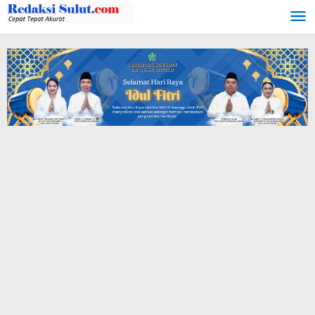
Lewati
ke
konten