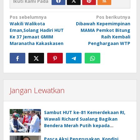
Ikuti Kami Pada
Navigasi
Pos sebelumnya
Pos berikutnya
Wakili Walikota
Dibawah Kepemimpinan
pos
Eman,Solang Hadiri HUT
MAMA Pemkot Bitung
Ke 37 Jemaat GMIM
Raih Kembali
Maranatha Kakaskasen
Penghargaan WTP
Jangan Lewatkan
Sambut HUT ke-81 Kemerdekaan RI,
Wawali Richard Sualang Bagikan
Bendera Merah Putih kepada
Masyarakat
Pasca Aksi Pengrusakan, Kondisi