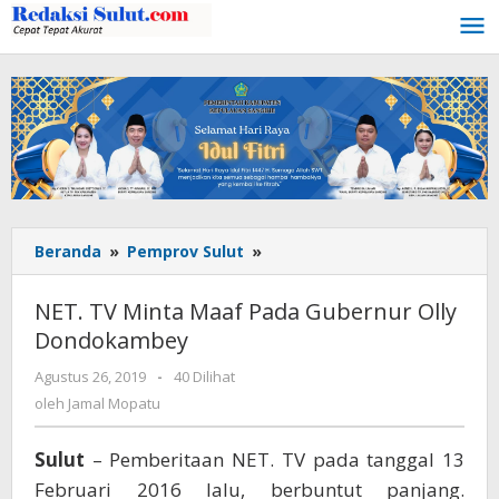
Lewati
ke
konten
Beranda
»
Pemprov Sulut
»
NET.
TV
Minta
NET. TV Minta Maaf Pada Gubernur Olly
Maaf
Dondokambey
Pada
Gubernur
Agustus 26, 2019
oleh
-
40 Dilihat
Olly
Jamal
oleh
Jamal Mopatu
Dondokambey
Mopatu
Sulut
– Pemberitaan NET. TV pada tanggal 13
Februari 2016 lalu, berbuntut panjang.