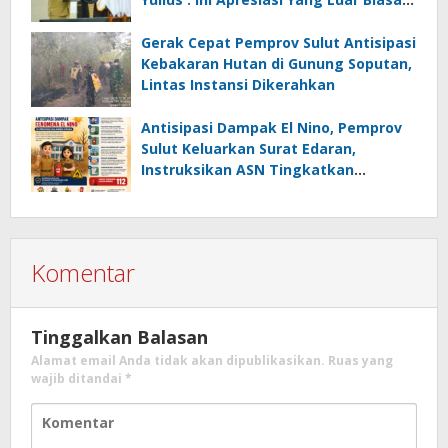
Tolak Ukur Pemerintah
Gerak Cepat Pemprov Sulut Antisipasi
Kebakaran Hutan di Gunung Soputan,
Lintas Instansi Dikerahkan
Antisipasi Dampak El Nino, Pemprov
Sulut Keluarkan Surat Edaran,
Instruksikan ASN Tingkatkan
Kewaspadaan Cegah Kebakaran
Komentar
Tinggalkan Balasan
Alamat email Anda tidak akan dipublikasikan.
Ruas yang
wajib ditandai
*