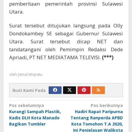
pemberitaan pemerintah provinsi Sulawesi
Utara.
Surat tersebut ditujukan langsung pada Olly
Dondokambey SE sebagai Gubernur Sulawesi
Utara. Surat tersebut dicap NET dan
tandatangani oleh Pemimpin Redaksi Dede
Apriadi, PT NET MEDIATAMA TELEVISI.
(***)
oleh
Jamal Mopatu
Ikuti Kami Pada
Navigasi
Pos sebelumnya
Pos berikutnya
Kurangi Sampah Plastik,
Hadiri Rapat Paripurna
pos
Kadis DLH Kota Manado
Tentang Ranperda APBD
Bagikan Tumbler
Kota Tomohon T.A 2020,
Ini Penjelasan Walikota