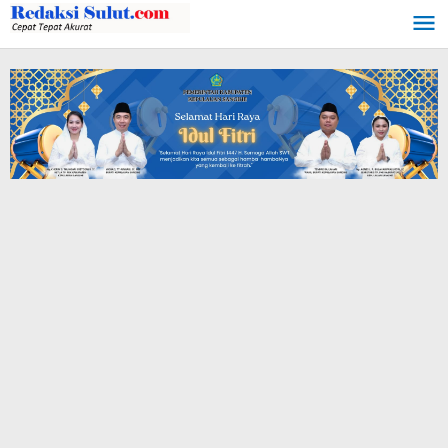
Lewati
ke
konten