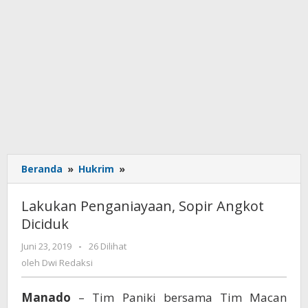
Beranda
»
Hukrim
»
Lakukan
Penganiayaan,
Sopir
Lakukan Penganiayaan, Sopir Angkot
Angkot
Diciduk
Diciduk
Juni 23, 2019
oleh
-
26 Dilihat
Dwi
oleh
Dwi Redaksi
Redaksi
Manado
– Tim Paniki bersama Tim Macan