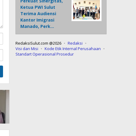
Perkuat Sinergitas,
Ketua PWI Sulut
Terima Audiensi
Kantor Imigrasi
Manado, Perk…
RedaksiSulut.com @2026
Redaksi
Visi dan Misi
Kode Etik Internal Perusahaan
Standart Operasional Prosedur