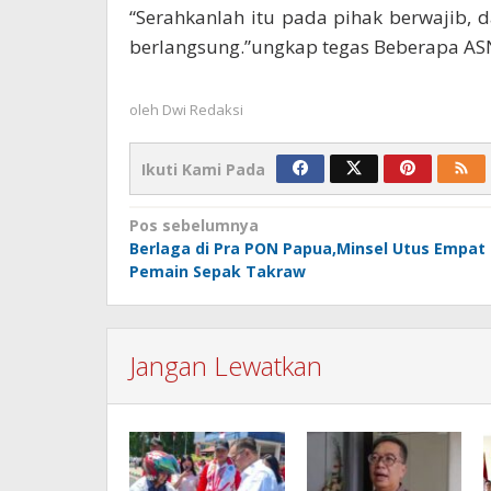
“Serahkanlah itu pada pihak berwajib,
berlangsung.”ungkap tegas Beberapa ASN
oleh
Dwi Redaksi
Ikuti Kami Pada
Navigasi
Pos sebelumnya
Berlaga di Pra PON Papua,Minsel Utus Empat
pos
Pemain Sepak Takraw
Jangan Lewatkan