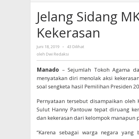
Sidang
MK
Jelang Sidang M
Warga
Manado
Kekerasan
Tolak
Kekerasan
Juni 18, 2019
oleh
-
43 Dilihat
Dwi
oleh
Dwi Redaksi
Redaksi
Manado
– Sejumlah Tokoh Agama dan
menyatakan diri menolak aksi kekerasa
soal sengketa hasil Pemilihan Presiden 2
Pernyataan tersebut disampaikan oleh
Sulut Hanny Pantouw tepat diruang kerj
dan kekerasan dari kelompok manapun pa
“Karena sebagai warga negara yang 