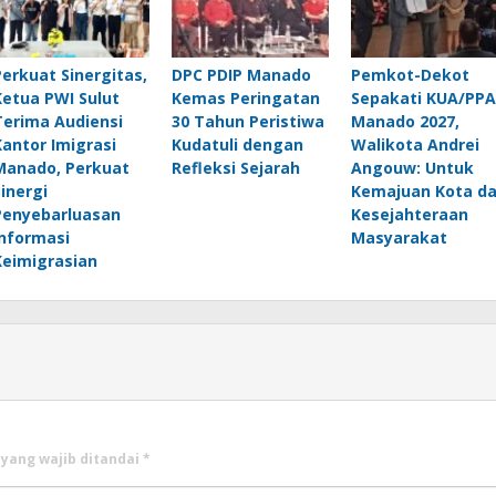
Perkuat Sinergitas,
DPC PDIP Manado
Pemkot-Dekot
Ketua PWI Sulut
Kemas Peringatan
Sepakati KUA/PPA
Terima Audiensi
30 Tahun Peristiwa
Manado 2027,
Kantor Imigrasi
Kudatuli dengan
Walikota Andrei
Manado, Perkuat
Refleksi Sejarah
Angouw: Untuk
Sinergi
Kemajuan Kota d
Penyebarluasan
Kesejahteraan
Informasi
Masyarakat
Keimigrasian
 yang wajib ditandai
*