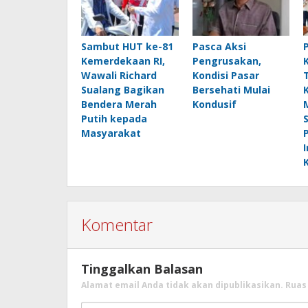
Sambut HUT ke-81
Pasca Aksi
Kemerdekaan RI,
Pengrusakan,
Wawali Richard
Kondisi Pasar
Sualang Bagikan
Bersehati Mulai
Bendera Merah
Kondusif
Putih kepada
Masyarakat
Komentar
Tinggalkan Balasan
Alamat email Anda tidak akan dipublikasikan.
Ruas