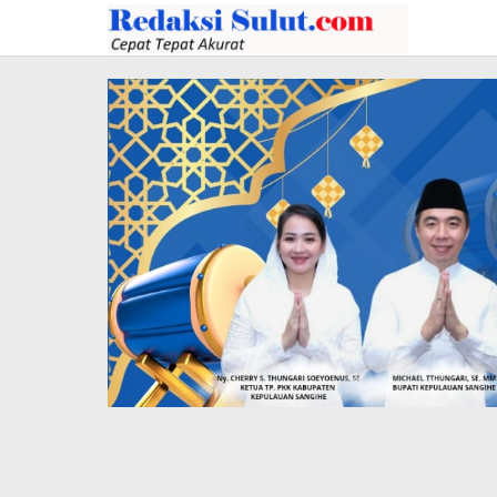
Lewati
ke
konten